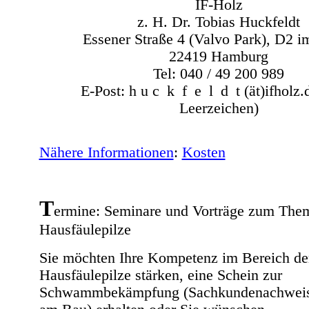
IF-Holz
z. H. Dr. Tobias Huckfeldt
Essener Straße 4 (Valvo Park), D2 
22419 Hamburg
Tel: 040 / 49 200 989
E-Post: h u c
_
k
_
f
_
e
_
l
_
d
_
t (ät)ifholz
Leerzeichen)
Nähere Informationen
:
Kosten
T
ermine: Seminare und Vorträge zum The
Hausfäulepilze
Sie möchten Ihre Kompetenz im Bereich de
Hausfäulepilze stärken, eine Schein zur
Schwammbekämpfung (Sachkundenachweis