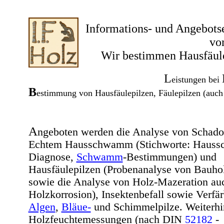
Informations- und Angebots
v
Wir bestimmen Hausfäul
L
eistungen bei
B
estimmung von Hausfäulepilzen, Fäulepilzen (auch
A
ngeboten werden die Analyse von Schad
Echtem Hausschwamm (Stichworte: Haus
Diagnose,
Schwamm
-Bestimmungen) und
Hausfäulepilzen (Probenanalyse von Bauhol
sowie die Analyse von Holz-Mazeration au
Holzkorrosion), Insektenbefall sowie Verfä
Algen
,
Bläue-
und Schimmelpilze. Weiterhi
Holzfeuchtemessungen (nach DIN
52182
-