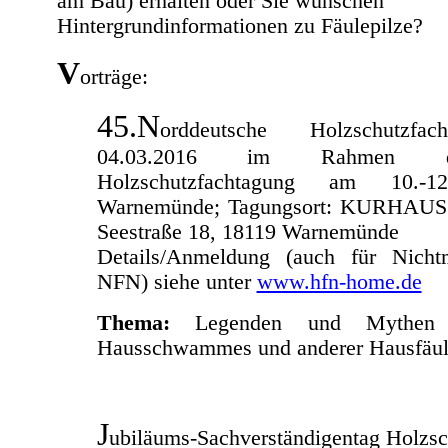
am Bau) erhalten oder Sie wünschen
Hintergrundinformationen zu Fäulepilze?
V
orträge:
45.N
orddeutsche Holzschutzfa
04.03.2016 im Rahmen 
Holzschutzfachtagung am 10.-1
Warnemünde; Tagungsort: KURHAUS
Seestraße 18, 18119 Warnemünde
Details/Anmeldung (auch für Nichtm
NFN) siehe unter
www.hfn-home.de
Thema:
Legenden und Mythen
Hausschwammes und anderer Hausfäule
J
ubiläums-Sachverständigentag Holzsc