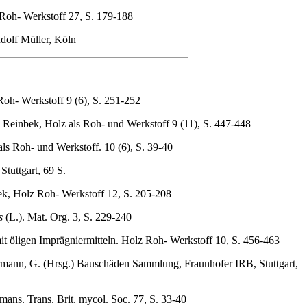
 Roh- Werkstoff 27, S. 179-188
udolf Müller, Köln
Roh- Werkstoff 9 (6), S. 251-252
, Reinbek, Holz als Roh- und Werkstoff 9 (11), S. 447-448
als Roh- und Werkstoff. 10 (6), S. 39-40
tuttgart, 69 S.
ek, Holz Roh- Werkstoff 12, S. 205-208
s
(L.). Mat. Org. 3, S. 229-240
it öligen Imprägniermitteln. Holz Roh- Werkstoff 10, S. 456-463
rmann, G. (Hrsg.) Bauschäden Sammlung, Fraunhofer IRB, Stuttgart,
mans. Trans. Brit. mycol. Soc. 77, S. 33-40