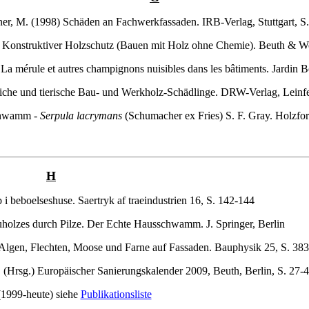
er, M. (1998) Schäden an Fachwerkfassaden. IRB-Verlag, Stuttgart, S
) Konstruktiver Holzschutz (Bauen mit Holz ohne Chemie). Beuth & We
n: La mérule et autres champignons nuisibles dans les bâtiments. Jard
liche und tierische Bau- und Werkholz-Schädlinge. DRW-Verlag, Leinf
schwamm -
Serpula lacrymans
(Schumacher ex Fries) S. F. Gray. Holzfo
H
 beboelseshuse. Saertryk af traeindustrien 16, S. 142-144
uholzes durch Pilze. Der Echte Hausschwamm. J. Springer, Berlin
 Algen, Flechten, Moose und Farne auf Fassaden. Bauphysik 25, S. 38
. (Hrsg.) Europäischer Sanierungskalender 2009, Beuth, Berlin, S. 27-
1999-heute) siehe
Publikationsliste