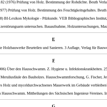
82 (1976) Prüfung von Holz. Bestimmung der Rohdichte. Beuth Verlag
77) Prüfung von Holz. Bestimmung des Feuchtigkeitsgehaltes. Beuth 
88) BI-Lexikon Mykologie - Pilzkunde. VEB Bibliographisches Institut,
en zerstörungsarm untersuchen. Bauaufnahme, Holzuntersuchungen, Maue
E
lte Holzbauwerke Beurteilen und Sanieren. 3 Auflage, Verlag für Bauwe
F
1906) Über den Hausschwamm. Z. Hygiene u. Infektionskrankheiten. 25
 Meruliusfäule des Bauholzes. Hausschwammforschung, G. Fischer, Jen
enes Holz und myceldurchwachsenes Mauerwerk im Gebäude verbleiben?
n Hausschwamm. Mittheilungen des Sächsischen Ingenieur-Vereines. In
G