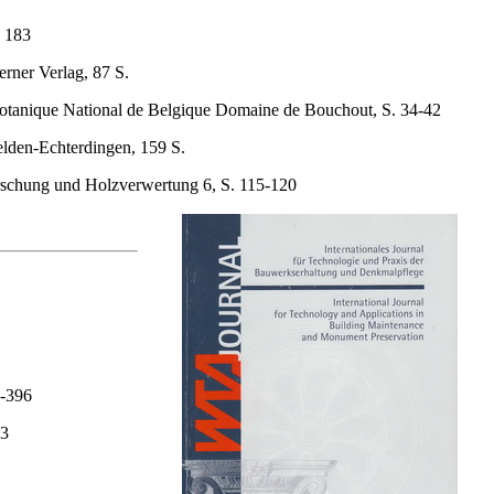
. 183
rner Verlag, 87 S.
in Botanique National de Belgique Domaine de Bouchout, S. 34-42
elden-Echterdingen, 159 S.
rschung und Holzverwertung 6, S. 115-120
3-396
43