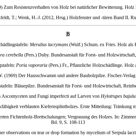
69) Zum Resistenzverhalten von Holz bei natürlicher Bewitterung. Holz
eldt, T.; Wenk, H.-J. (2012, Hrsg.) Holzfenster und -türen Band II. R
B
hädlingstafeln:
Merulius lacrymans
(Wulf.) Schum. ex Fries. Holz als 
ra cerebella
(Pers.) Duby. Bundesanstalt für Forst- und Holzwirtschaft
stafeln:
Poria vaporaria
(Pers.) Fr., Pflanzliche Holzschädlinge. Holz 
W. (1969) Der Hausschwamm und andere Bauholzpilze. Fischer-Verlag S
feln: Bläuepilze. Bundesanstalt für Forst- und Holzwirtschaft, Reinb
n Ascomyceten und Fungi imperfecti auf Larven von
Hylotrupes bajulu
higkeit verblauten Kiefernsplintholzes. Erste Mitteilung: Tränkung m
ierten Fichtenholz-Brettschalungen; Vergrauung des Holzes. In: Zimme
Bd. 9, S. 108-113
er observations on tear or drop formation by mycelium of Serpula lacri