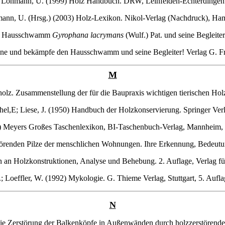
Lohmann, U. (1999) Holz Handbuch. DRW, Leinfelden-Echterdingen
ann, U. (Hrsg.) (2003) Holz-Lexikon. Nikol-Verlag (Nachdruck), Ha
er Hausschwamm
Gyrophana lacrymans
(Wulf.) Pat. und seine Begleite
ne und bekämpfe den Hausschwamm und seine Begleiter! Verlag G. F
M
lz. Zusammenstellung der für die Baupraxis wichtigen tierischen Holz
hel,E; Liese, J. (1950) Handbuch der Holzkonservierung. Springer Verl
 Meyers Großes Taschenlexikon, BI-Taschenbuch-Verlag, Mannheim, 
törenden Pilze der menschlichen Wohnungen. Ihre Erkennung, Bedeutu
n an Holzkonstruktionen, Analyse und Behebung. 2. Auflage, Verlag fü
.; Loeffler, W. (1992) Mykologie. G. Thieme Verlag, Stuttgart, 5. Aufla
N
ie Zerstörung der Balkenköpfe in Außenwänden durch holzzerstörende