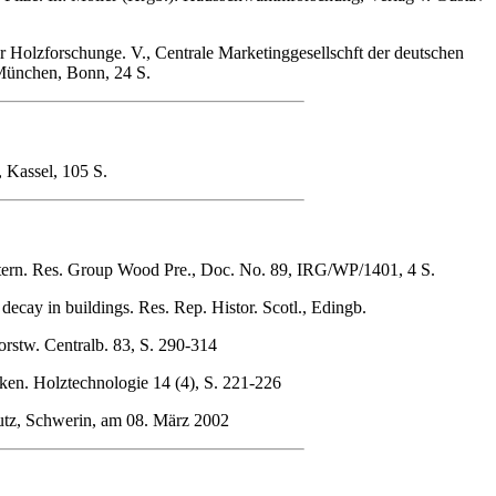
Holzforschunge. V., Centrale Marketinggesellschft der deutschen
München, Bonn, 24 S.
, Kassel, 105 S.
Intern. Res. Group Wood Pre., Doc. No. 89, IRG/WP/1401, 4 S.
ecay in buildings. Res. Rep. Histor. Scotl., Edingb.
rstw. Centralb. 83, S. 290-314
en. Holztechnologie 14 (4), S. 221-226
utz, Schwerin, am 08. März 2002