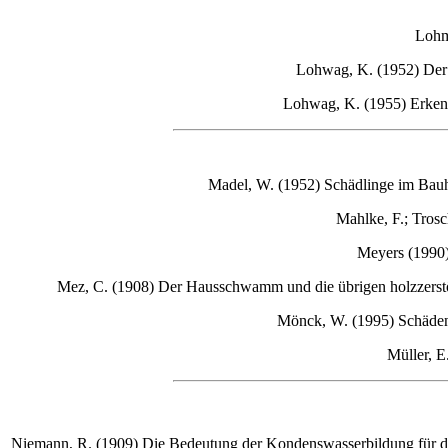
Lohm
Lohwag, K. (1952) D
Lohwag, K. (1955) Erken
Madel, W. (1952) Schädlinge im Bauho
Mahlke, F.; Trosc
Meyers (1990)
Mez
, C. (1908) Der Hausschwamm und die übrigen holzzers
Mönck
, W. (1995) Schäde
Müller
, E
Niemann
, R. (1909) Die Bedeutung der Kondenswasserbildung für d