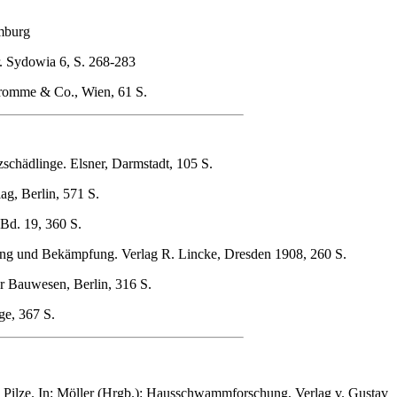
mburg
r. Sydowia 6, S. 268-283
romme & Co., Wien, 61 S.
schädlinge. Elsner, Darmstadt, 105 S.
ag, Berlin, 571 S.
Bd. 19, 360 S.
ng und Bekämpfung. Verlag R. Lincke, Dresden 1908, 260 S.
r Bauwesen, Berlin, 316 S.
ge, 367 S.
 Pilze. In: Möller (Hrgb.): Hausschwammforschung, Verlag v. Gustav