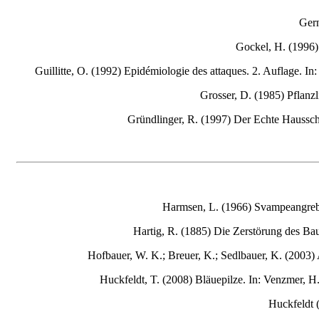
Gern
Gockel
, H. (1996
Guillitte, O. (1992) Epidémiologie des attaques. 2. Auflage. I
Grosser
, D. (1985) Pflanz
Gründlinger
, R. (1997) Der Echte Haus
Harmsen, L. (1966) Svampeangreb i
Hartig
, R. (1885) Die Zerstörung des Ba
Hofbauer, W. K.; Breuer, K.; Sedlbauer, K. (2003)
Huckfeldt, T. (2008) Bläuepilze. In: Venzmer, H
Huckfeldt
(