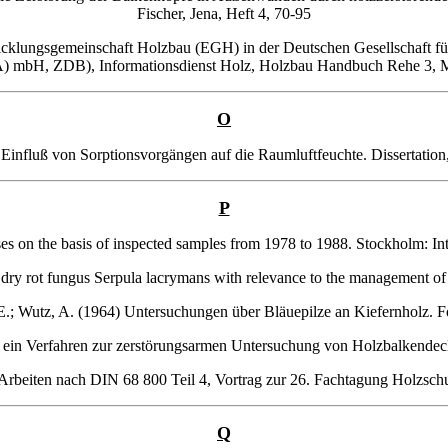
Fischer, Jena, Heft 4, 70-95
klungsgemeinschaft Holzbau (EGH) in der Deutschen Gesellschaft für 
) mbH, ZDB), Informationsdienst Holz, Holzbau Handbuch Rehe 3, 
O
 Einfluß von Sorptionsvorgängen auf die Raumluftfeuchte. Dissertation
P
uses on the basis of inspected samples from 1978 to 1988. Stockholm: 
 dry rot fungus Serpula lacrymans with relevance to the management of d
E.; Wutz, A. (1964) Untersuchungen über Bläuepilze an Kiefernholz. Fo
 ein Verfahren zur zerstörungsarmen Untersuchung von Holzbalkendeck
Arbeiten nach DIN 68 800 Teil 4, Vortrag zur 26. Fachtagung Holzsch
Q