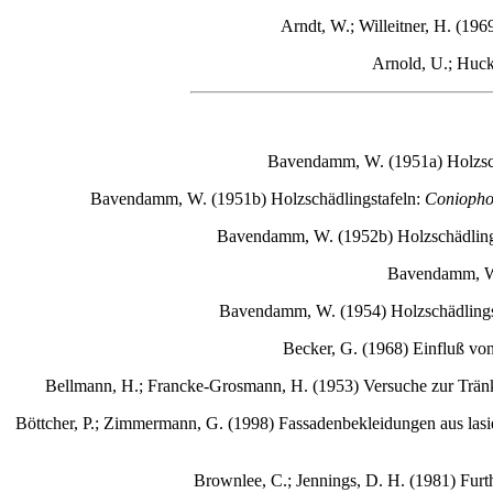
Arndt, W.; Willeitner, H. (19
Arnold, U.; Huckf
B
avendamm
, W. (1951a) Holzsc
Bavendamm, W. (1951b) Holzschädlingstafeln:
Coniopho
Bavendamm, W. (1952b) Holzschädling
Bavendamm
, 
Bavendamm, W. (1954) Holzschädlingsta
Becker, G. (1968) Einfluß vo
Bellmann, H.; Francke-Grosmann, H. (1953) Versuche zur Tränkfä
Böttcher, P.; Zimmermann, G. (1998) Fassadenbekleidungen aus las
Brownlee, C.; Jennings, D. H. (1981) Furth