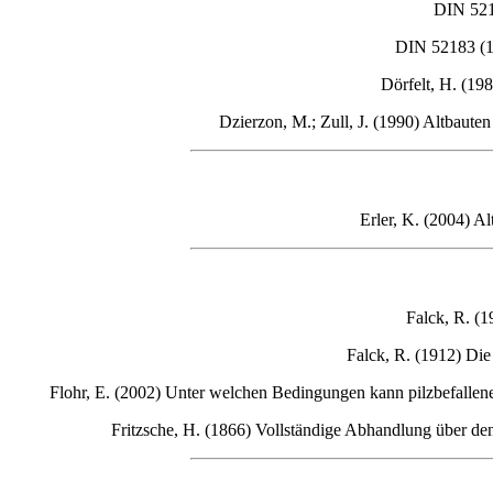
DIN 521
DIN 52183 (19
Dörfelt, H. (19
Dzierzon
, M.; Zull, J. (1990) Altbaut
Erler
, K. (2004) A
Falck, R. (
Falck, R. (1912) Die
Flohr
, E. (2002) Unter welchen Bedingungen kann pilzbefall
Fritzsche
, H. (1866) Vollständige Abhandlung über de