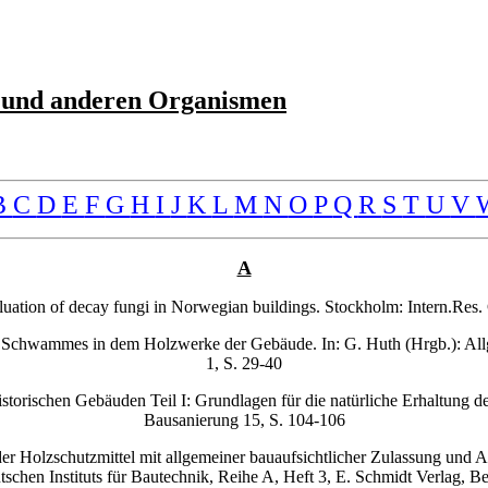
n und anderen Organismen
B
C
D
E
F
G
H
I
J
K
L
M
N
O
P
Q
R
S
T
U
V
A
aluation of decay fungi in Norwegian buildings. Stockholm: Intern.R
 Schwammes in dem Holzwerke der Gebäude. In: G. Huth (Hrgb.): Allg
1, S. 29-40
orischen Gebäuden Teil I: Grundlagen für die natürliche Erhaltung d
Bausanierung 15, S. 104-106
er Holzschutzmittel mit allgemeiner bauaufsichtlicher Zulassung und 
tschen Instituts für Bautechnik, Reihe A, Heft 3, E. Schmidt Verlag, Be