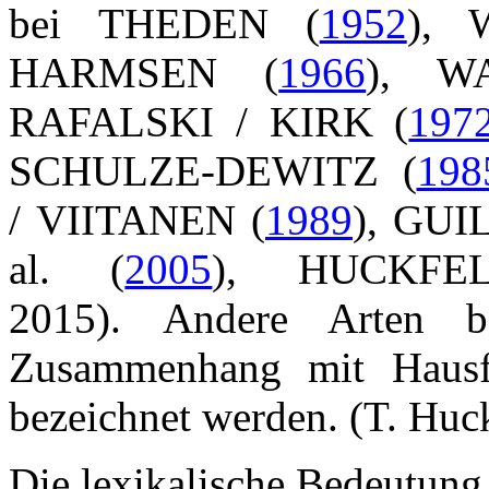
bei THEDEN (
1952
), 
HARMSEN (
1966
), W
RAFALSKI / KIRK (
197
SCHULZE-DEWITZ (
198
/ VIITANEN (
1989
), GUI
al. (
2005
), HUCKFE
2015). Andere Arten b
Zusammenhang mit Hausf
bezeichnet werden. (T. Huck
Die lexikalische Bedeutung i