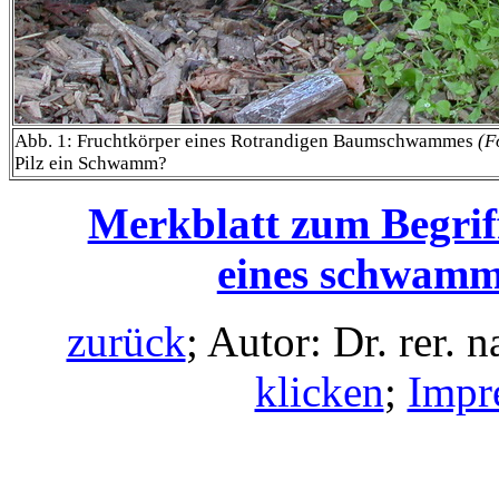
Abb. 1: Fruchtkörper eines Rotrandigen Baumschwammes
(F
Pilz ein Schwamm?
Merkblatt zum Begrif
eines schwamm
zurück
; Autor: Dr. rer. 
klicken
;
Impr