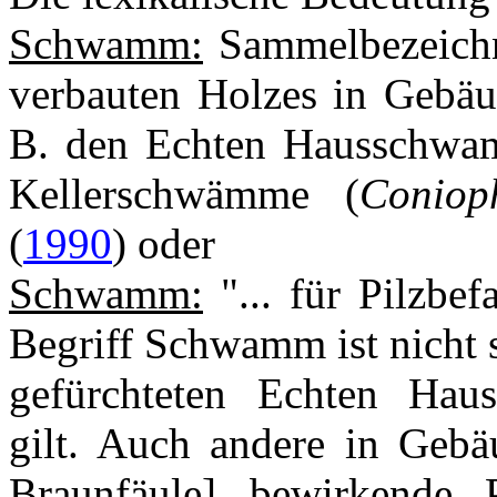
Schwamm:
Sammelbezeichnu
verbauten Holzes in Gebäud
B. den Echten Hausschwa
Kellerschwämme (
Coniop
(
1990
) oder
Schwamm:
"... für Pilzbe
Begriff Schwamm ist nicht s
gefürchteten Echten Ha
gilt. Auch andere in Gebä
Braunfäule] bewirkende P