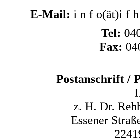
E-Mail:
i n f o(ät)i f 
Tel:
040
Fax:
040
Postanschrift /
I
z. H. Dr. Reh
Essener Straß
2241